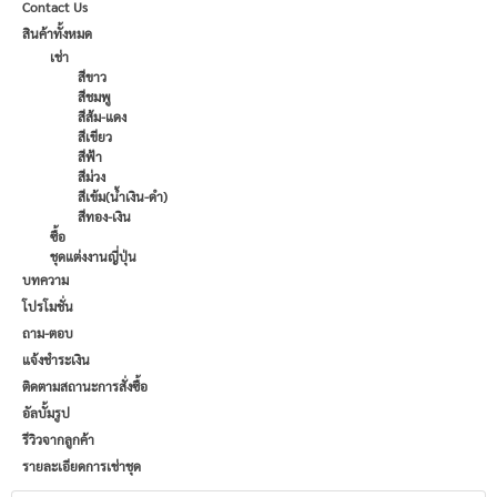
Contact Us
สินค้าทั้งหมด
เช่า
สีขาว
สีชมพู
สีส้ม-แดง
สีเขียว
สีฟ้า
สีม่วง
สีเข้ม(น้ำเงิน-ดำ)
สีทอง-เงิน
ซื้อ
ชุดแต่งงานญี่ปุ่น
บทความ
โปรโมชั่น
ถาม-ตอบ
แจ้งชำระเงิน
ติดตามสถานะการสั่งซื้อ
อัลบั้มรูป
รีวิวจากลูกค้า
รายละเอียดการเช่าชุด