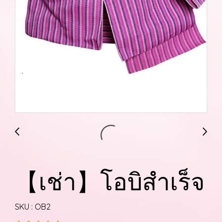
【เช่า】โอบิสำเร็จ
SKU : OB2