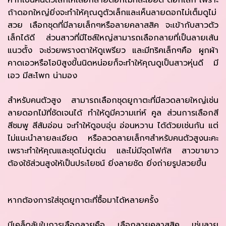
หากเป็นคนตัวเล็กให้เลือกลายดอกไม้ที่ละเอียด ดอกเล็ก เพราะ
ถ้าดอกใหญ่ยิ่งจะทำให้คุณดูตัวเล็กและเห็นลายดอกไม่เต็มดูไม่
สวย เลือกชุดที่มีลายเล็กๆหรือลายคลาสสิค จะเข้ากับสาวตัว
เล็กได้ดี ส่วนสาวที่มีไซส์ใหญ่สามารถเลือกลายที่เป็นลายเส้น
แนวตั้ง จะช่วยพรางตาให้ดูเพรียว และมีทริคเล็กๆคือ ผูกผ้า
คาดเอวหรือโอบิสูงขี้นนิดหน่อยก็จะทำให้คุณดูเป็นสาวหุ่นดี มี
เอว มีสะโพก น่ามอง
สำหรับคนตัวสูง สามารถเลือกชุดยูกาตะที่มีลวดลายใหญ่เช่น
ลายดอกไม้ที่ชัดเจนได้ ทำให้ดูมีความเท่ห์ คูล ส่วนการเลือกสี
สีชมพู สีส้มอ่อน จะทำให้ดูอบอุ่น อ่อนหวาน ได้ด้วยเช่นกัน แต่
ไม่แนะนำลายละเอียด หรือลวดลายเล็กๆสำหรับคนตัวสูงนะคะ
เพราะทำให้คุณและชุดไม่ดูเด่น และไม่มีจุดโฟกัส สาวขายาว
ต้องใช้ส่วนสูงให้เป็นประโยชน์ ยิ่งลายชัด ยิ่งถ่ายรูปสวยขึ้น
หากต้องการใส่ชุดยูกาตะที่ซื้อมาได้หลายครั้ง
มีเคล็ดลับในการเลือกลายคือ เลือกลายคลาสสิค เช่นลาย